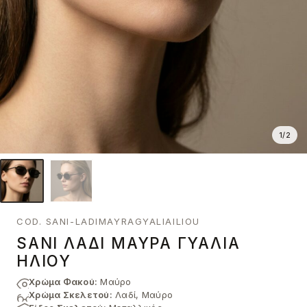
1
/
2
COD. SANI-LADIMAYRAGYALIAILIOU
SANI ΛΑΔΊ ΜΑΎΡΑ ΓΥΑΛΙΆ
ΗΛΊΟΥ
Χρώμα Φακού:
Μαύρο
Χρώμα Σκελετού:
Λαδί, Μαύρο