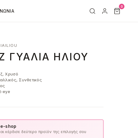
0
ΙΝΩΝΊΑ
IAILIOU
Ζ ΓΥΑΛΙΆ ΗΛΊΟΥ
ζ, Χρυσό
αλλικός, Συνθετικός
ος
t-eye
 e-shop
ι κέρδισε δεύτερο προϊόν της επιλογής σου