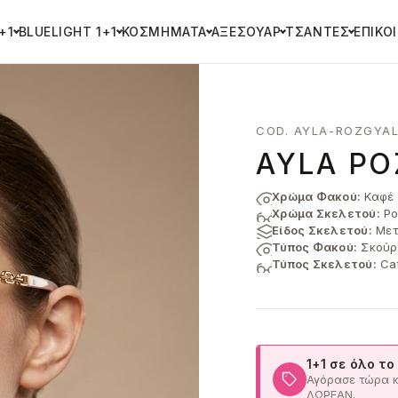
+1
BLUELIGHT 1+1
ΚΟΣΜΉΜΑΤΑ
ΑΞΕΣΟΥΆΡ
ΤΣΆΝΤΕΣ
ΕΠΙΚΟ
COD. AYLA-ROZGYAL
AYLA ΡΟ
Χρώμα Φακού:
Καφέ
Χρώμα Σκελετού:
Ρο
Είδος Σκελετού:
Μετ
Τύπος Φακού:
Σκούρ
Τύπος Σκελετού:
Ca
1+1 σε όλο το
Αγόρασε τώρα κα
ΔΩΡΕΑΝ.