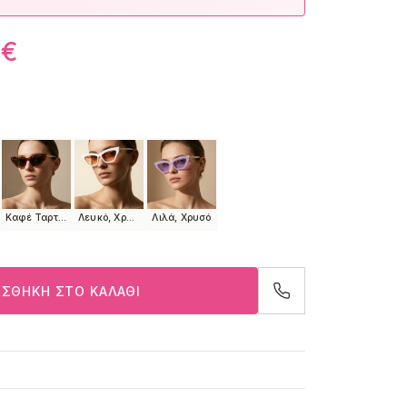
0
€
Καφέ Ταρταρούγα, Χρυσό
Λευκό, Χρυσό
Λιλά, Χρυσό
ΣΘΉΚΗ ΣΤΟ ΚΑΛΆΘΙ